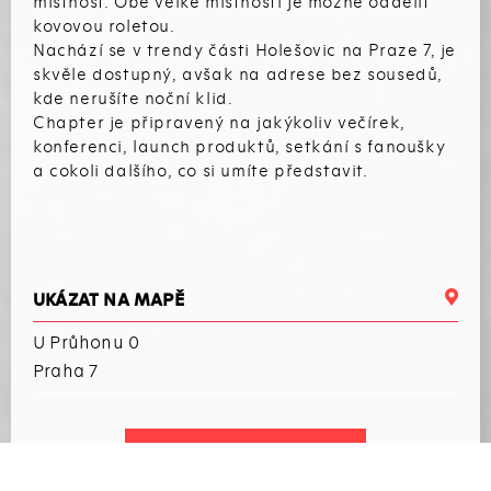
místnost. Obě velké místnosti je možné oddělit
kovovou roletou.
Nachází se v trendy části Holešovic na Praze 7, je
skvěle dostupný, avšak na adrese bez sousedů,
kde nerušíte noční klid.
Chapter je připravený na jakýkoliv večírek,
konferenci, launch produktů, setkání s fanoušky
a cokoli dalšího, co si umíte představit.
UKÁZAT NA MAPĚ
U Průhonu 0
Praha 7
CHCI USPOŘÁDAT AKCI