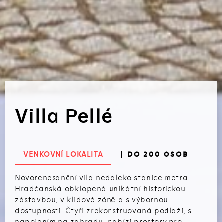
Villa Pellé
VENKOVNÍ LOKALITA
| DO 200 OSOB
Novorenesanční vila nedaleko stanice metra
Hradčanská obklopená unikátní historickou
zástavbou, v klidové zóně a s výbornou
dostupností. Čtyři zrekonstruovaná podlaží, s
napojením na zahradu, nabízí prostory pro