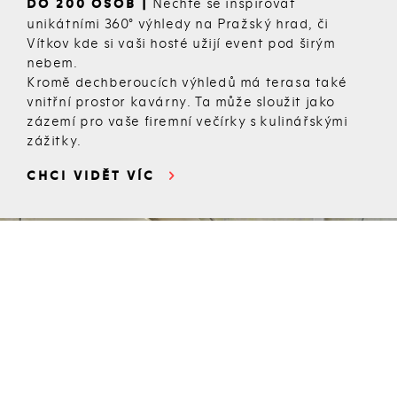
Nechte se inspirovat
DO 200 OSOB |
unikátními 360° výhledy na Pražský hrad, či
Vítkov kde si vaši hosté užijí event pod širým
nebem.
Kromě dechberoucích výhledů má terasa také
vnitřní prostor kavárny. Ta může sloužit jako
zázemí pro vaše firemní večírky s kulinářskými
zážitky.
CHCI VIDĚT VÍC