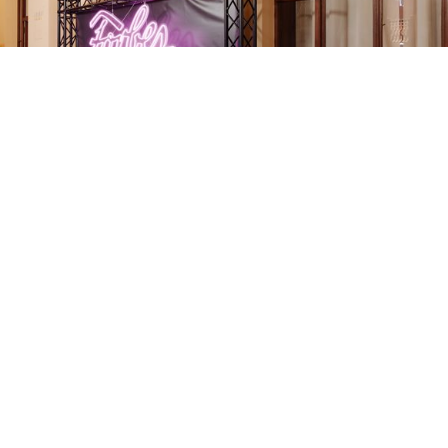
FORBES gala 2024
Reprezentativní galavečeře
LISTOPAD 2024 |
pro FORBES Česko v prostorách historické
Fantovy budovy, která se po rekonstrukci znovu
otevřela významným společenským událostem.
CHCI VIDĚT VÍC