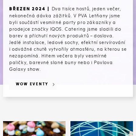
Dva tisíce hostů, jeden večer,
BŘEZEN 2024 |
nekonečná dávka zážitků. V PVA Letňany jsme
byli součástí vesmírné party pro zákazníky a
prodejce značky IQOS. Catering jsme sladili do
barev a příchutí nových produktů – doslova.
Jedlé instalace, ledové sochy, efektní servírování
i odvážné chutě vytvořily atmosféru, na kterou se
nezapomíná. Hitem večera byly vesmírné
paličky, barevné slané buny nebo i Pavlova
Galaxy show.
WOW EVENTY