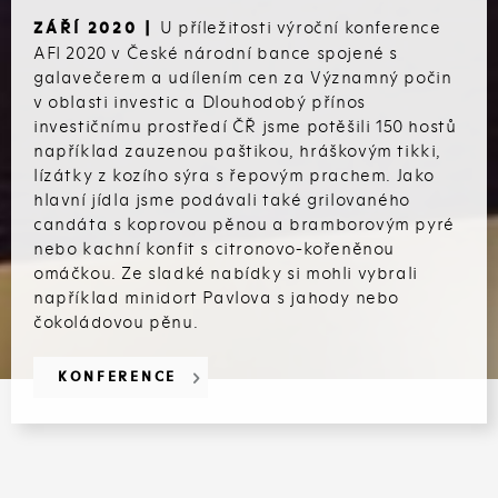
U příležitosti výroční konference
ZÁŘÍ 2020 |
AFI 2020 v České národní bance spojené s
galavečerem a udílením cen za Významný počin
v oblasti investic a Dlouhodobý přínos
investičnímu prostředí ČŘ jsme potěšili 150 hostů
například zauzenou paštikou, hráškovým tikki,
lízátky z kozího sýra s řepovým prachem. Jako
hlavní jídla jsme podávali také grilovaného
candáta s koprovou pěnou a bramborovým pyré
nebo kachní konfit s citronovo-kořeněnou
omáčkou. Ze sladké nabídky si mohli vybrali
například minidort Pavlova s jahody nebo
čokoládovou pěnu.
KONFERENCE