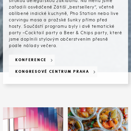
širokou delegátskou základnu. Na menu jsme
zařadili osvědčené Zátiší „bestsellery“, včetně
oblíbené indické kuchyně, Pho Station nebo live
carvingu masa a pražské šunky přímo před
hosty. Součástí programu byly i dvě tematické
party –Cocktail party a Beer & Chips party, které
jsme doplnili stylovým občerstvením přesně
podle nálady večera.
KONFERENCE
KONGRESOVÉ CENTRUM PRAHA