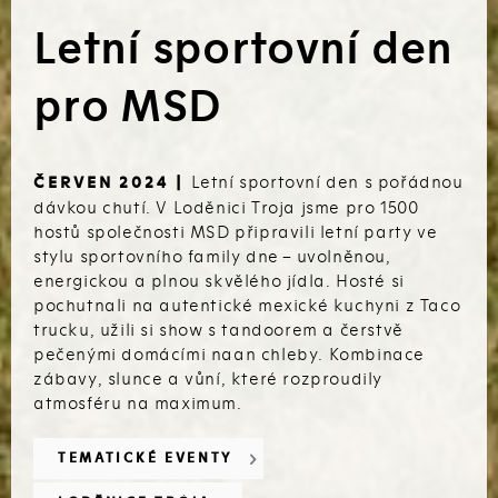
Letní sportovní den
pro MSD
Letní sportovní den s pořádnou
ČERVEN 2024 |
dávkou chutí. V Loděnici Troja jsme pro 1500
hostů společnosti MSD připravili letní party ve
stylu sportovního family dne – uvolněnou,
energickou a plnou skvělého jídla. Hosté si
pochutnali na autentické mexické kuchyni z Taco
trucku, užili si show s tandoorem a čerstvě
pečenými domácími naan chleby. Kombinace
zábavy, slunce a vůní, které rozproudily
atmosféru na maximum.
TEMATICKÉ EVENTY