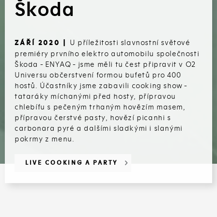
Škoda
U příležitosti slavnostní světové
ZÁŘÍ 2020 |
premiéry prvního elektro automobilu společnosti
Škoda - ENYAQ - jsme měli tu čest připravit v O2
Universu občerstvení formou bufetů pro 400
hostů. Účastníky jsme zabavili cooking show -
tataráky míchanými před hosty, přípravou
chlebífu s pečeným trhaným hovězím masem,
přípravou čerstvé pasty, hovězí picanhi s
carbonara pyré a dalšími sladkými i slanými
pokrmy z menu.
LIVE COOKING A PARTY