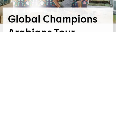
Global Champions
Arabians Tour
Pro prestižní mezinárodní akci
ZÁŘÍ 2025 |
Global Champions Arabians Tour věnovanou
arabským koním jsme ve dnech 5.–7. září 2025
zajistili kompletní cateringový servis.
CHCI VIDĚT VÍC
LIVE COOKING A PARTY
TROJSKÝ ZÁMEK