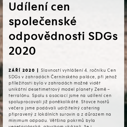
Udílení cen
společenské
odpovědnosti SDGs
2020
Slavností vyhlášení 4. ročníku Cen
ZÁŘÍ 2020 |
SDGs v zahradách Černínského paláce, při jehož
příležitosti bylo v zahradách možné vidět
unikátní desetimetrový model planety Země –
terralónu. Spolu s asociací jsme na udílení cen
spolupracovali již poněkolikáté. Stovce hostů
večera jsme podávali udržitelný catering
připravený z lokálních surovin a z důrazem na
minimum odpadu. Většina pokrmů byla
vegetariánská, abychom ukázali, že i