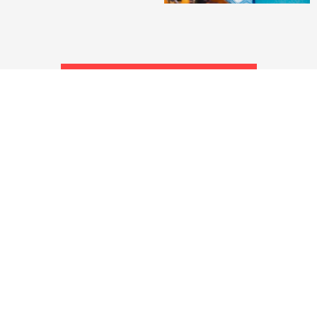
CHCI SI PROHLÉDNOUT FOTKY
PODOBNÉ REFERENCE
LIVE COOKING A PARTY
ARENA CHUCHLE