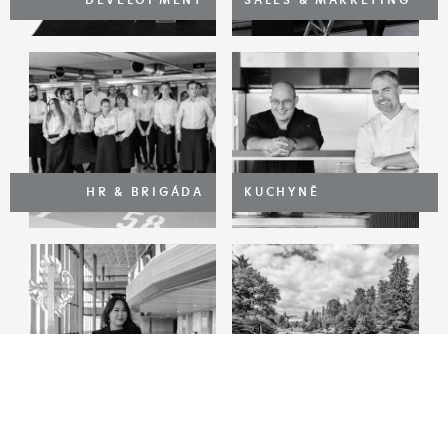
DEVELOPMENT
SALES & MARKETING
HR & BRIGÁDA
KUCHYNĚ
VENUE & OFFICE
LOGISTIKA