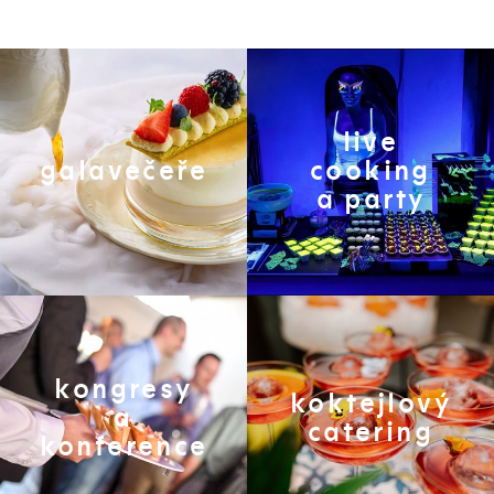
live
galavečeře
cooking
a party
kongresy
koktejlový
a
catering
konference