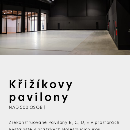
Křižíkovy
pavilony
NAD 500 OSOB |
Zrekonstruované Pavilony B, C, D, E v prostorách
Výstaviště v pražských Holešovicích jsou