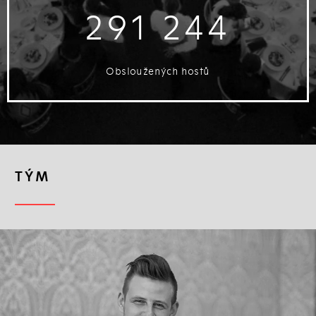
291 244
Obsloužených hostů
TÝM