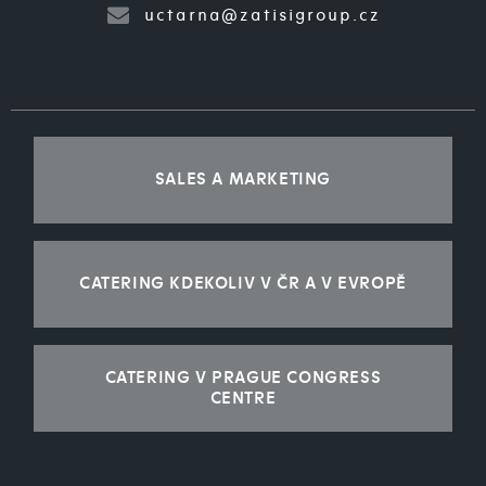
uctarna@zatisigroup.cz
SALES A MARKETING
CATERING KDEKOLIV V ČR A V EVROPĚ
CATERING V PRAGUE CONGRESS
CENTRE