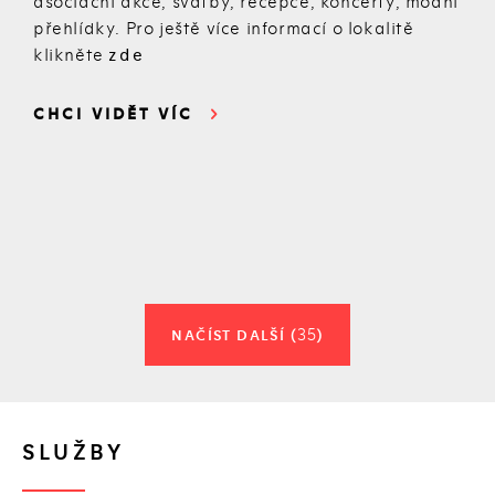
asociační akce, svatby, recepce, koncerty, módní
přehlídky. Pro ještě více informací o lokalitě
klikněte
zde
CHCI VIDĚT VÍC
35
NAČÍST DALŠÍ (
)
SLUŽBY