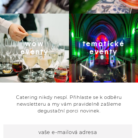
wow
tematické
eventy
eventy
Catering nikdy nespí. Přihlaste se k odběru
newsletteru a my vám pravidelně zašleme
degustační porci novinek.