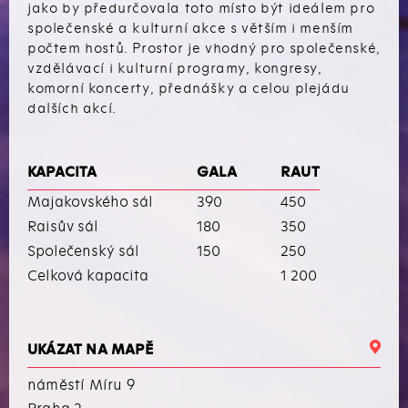
jako by předurčovala toto místo být ideálem pro
společenské a kulturní akce s větším i menším
počtem hostů. Prostor je vhodný pro společenské,
vzdělávací i kulturní programy, kongresy,
komorní koncerty, přednášky a celou plejádu
dalších akcí.
KAPACITA
GALA
RAUT
Majakovského sál
390
450
Raisův sál
180
350
Společenský sál
150
250
Celková kapacita
1 200
UKÁZAT NA MAPĚ
náměstí Míru 9