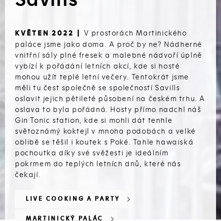
V prostorách Martinického
KVĚTEN 2022 |
paláce jsme jako doma. A proč by ne? Nádherné
vnitřní sály plné fresek a malebné nádvoří úplně
vybízí k pořádání letních akcí, kde si hosté
mohou užít teplé letní večery. Tentokrát jsme
měli tu čest společně se společností Savills
oslavit jejich pětileté působení na českém trhu. A
oslava to byla pořádná. Hosty přímo nadchl náš
Gin Tonic station, kde si mohli dát tenhle
světoznámý koktejl v mnoha podobách a velké
oblibě se těšil i koutek s Poké. Tahle hawaiská
pochoutka díky své svěžesti je ideálním
pokrmem do teplých letních dnů, které nás
čekají.
LIVE COOKING A PARTY
MARTINICKÝ PALÁC