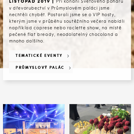
Při konání Světového poháru
LISTOPAD 2019 |
v dřevorubectví v Průmyslovém paláci jsme
nechtěli chybět. Postarali jsme se o VIP hosty,
kterým jsme v průběhu soutěžního večera nabídli
například caprese nebo raclette show, na místě
pečené flat bready, neodolatelný chocoland a
mnoho dalšího.
TEMATICKÉ EVENTY
PRŮMYSLOVÝ PALÁC